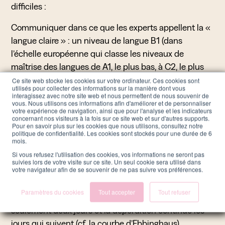
difficiles :
Communiquer dans ce que les experts appellent la «
langue claire » : un niveau de langue B1 (dans
l’échelle européenne qui classe les niveaux de
maîtrise des langues de A1, le plus bas, à C2, le plus
expert). Ce niveau B1 est maîtrisé par 80% de la
Ce site web stocke les cookies sur votre ordinateur. Ces cookies sont
utilisés pour collecter des informations sur la manière dont vous
population, alors que seule 40% de la population
interagissez avec notre site web et nous permettent de nous souvenir de
vous. Nous utilisons ces informations afin d'améliorer et de personnaliser
maîtrise des niveaux de langue plus élevés. Chassons
votre expérience de navigation, ainsi que pour l'analyse et les indicateurs
concernant nos visiteurs à la fois sur ce site web et sur d'autres supports.
les concepts, les acronymes, les validations qui
Pour en savoir plus sur les cookies que nous utilisons, consultez notre
alourdissent en même temps qu’elles euphémisent ;
politique de confidentialité. Les cookies sont stockés pour une durée de 6
mois.
parlons la langue des requêtes Google ou celle des
Si vous refusez l'utilisation des cookies, vos informations ne seront pas
forums !
suivies lors de votre visite sur ce site. Un seul cookie sera utilisé dans
votre navigateur afin de se souvenir de ne pas suivre vos préférences.
Accepter de répéter les choses plusieurs fois, fût-ce
sous des formes différentes : généralement, plus de
Paramètres du cookies
Tout accepter
Tout refuser
50% de l’information mémorisée est perdue après
seulement deux jours et la déperdition continue les
jours qui suivent (cf. la courbe d’Ebbinghaus).