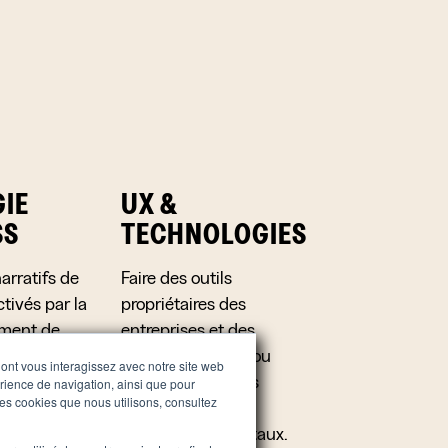
GIE
UX &
SS
TECHNOLOGIES
arratifs de
Faire des outils
tivés par la
propriétaires des
ement de
entreprises et des
B multi-
marques — sites ou
dont vous interagissez avec notre site web
ant des
applications — les
rience de navigation, ainsi que pour
 les cookies que nous utilisons, consultez
flagships de leurs
, de
écosystèmes digitaux.