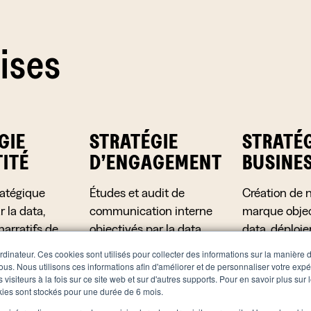
ises
GIE
STRATÉGIE
STRATÉ
TITÉ
D’ENGAGEMENT
BUSINE
ratégique
Études et audit de
Création de n
r la data,
communication interne
marque objec
narratifs de
objectivés par la data,
data, déploi
entreprise,
création de narratifs
stratégies B2
rdinateur. Ces cookies sont utilisés pour collecter des informations sur la manière 
et production
d’engagement,
canaux inclu
us. Nous utilisons ces informations afin d'améliorer et de personnaliser votre expé
 visiteurs à la fois sur ce site web et sur d'autres supports. Pour en savoir plus sur
dentitaires
déploiement de
programmes
okies sont stockés pour une durée de 6 mois.
r des process
stratégies de
d’acquisition