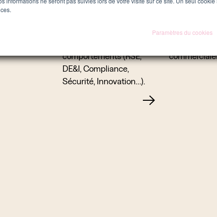
vos informations ne seront pas suivies lors de votre visite sur ce site. Un seul cookie
ation et
communication multi-
conversion e
nces.
ent des
canaux de recrutement,
fidélisation, e
mmunication.
d’engagement et
empowermen
Paramètres du cookies
d’adoption de nouveaux
équipes mark
comportements (RSE,
commerciale
DE&I, Compliance,
Sécurité, Innovation…).