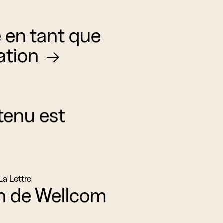
 en tant que
vation
tenu est
a Lettre
on de Wellcom