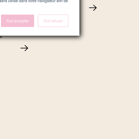
 sera utilisé dans votre navigateur afin de
t de
t
t des
Tout accepter
Tout refuser
eting et
s