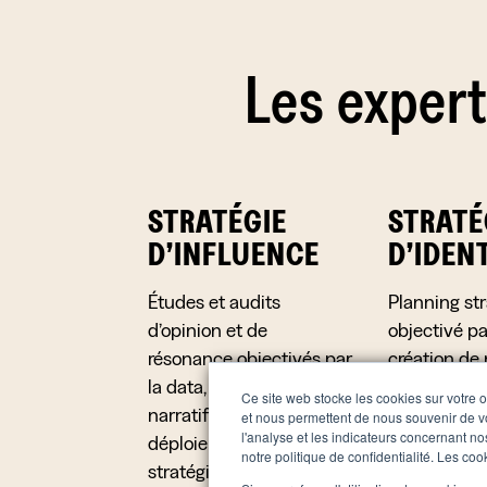
Les expert
STRATÉGIE
STRATÉ
D’INFLUENCE
D’IDEN
Études et audits
Planning st
d’opinion et de
objectivé pa
résonance objectivés par
création de 
la data, création de
marque et d’
Ce site web stocke les cookies sur votre o
narratifs d’influence,
conception 
et nous permettent de nous souvenir de vo
l'analyse et les indicateurs concernant nos
déploiement de
des médias i
notre politique de confidentialité. Les co
stratégies d’influence
reposant su