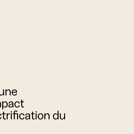
 une
mpact
trification du