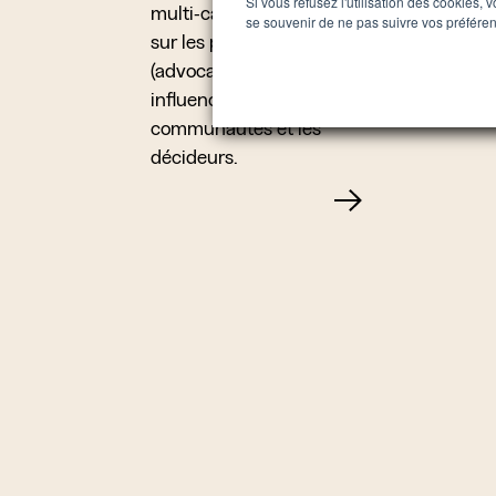
Si vous refusez l'utilisation des cookies, 
multi-canaux centrées
de mutualis
se souvenir de ne pas suivre vos préfére
sur les personnes
d’empowerm
(advocacy, experts,
équipes co
influenceurs), les
communautés et les
décideurs.